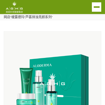
›
›
›
网店
瑷露德玛
芦荟排浊亮颜系列
EN
首页
关于我们
芦荟产业链
AGHG品牌
传统渠道瑷露德玛品牌
芦荟生活馆
瑷菲诗洗护品牌
芦荟生活馆产品
联系我们
荟之纯大健康产品
芦荟生活馆简介及合作
用瑷沟通
新闻动态