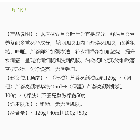
商品简介
【产品说明】：以库拉索芦荟叶汁为首要成分，鲜活芦荟营
养复配多重亮泽成分，帮助肌肤由内而外焕亮肌肤，改善粗
糙、暗哑。芦荟鲜汁加强渗透，补水润泽添加角鲨烷，提升
水润感，呈现柔润细腻肌肤烟酰胺、油橄榄叶提取物和欧著
草提取物，匀净焕亮，光泽弹润。
【建议使用顺序】：（清洁）芦荟亮颜洁面乳
120g→（调
理）芦荟亮颜精华液40ml→（保湿）芦荟亮颜嫩肤乳
100g→（养肤）芦荟亮颜滋养霜50g
【适用肤质】：粗糙、无光泽肌肤。
【净含量】：
120g
+40ml+100g+50g