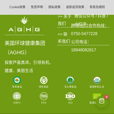
Cookie政策
免责声明
隐私政策
退款退货政策
条款及细则
微信公众号 / 抖音 /
>> 关于
我们
小红书
跨境/出口合作热线：
0750-5477228
>> 联
系我们
公司电话：
美国环球健康集团
18948082817
（AGHG）
探索芦荟真谛，引领有机、
健康、美丽生活
有机食品
绿色食品
无公害食品
美国有机认证
0
GMPC
FDA
ISO
欧盟有机认证