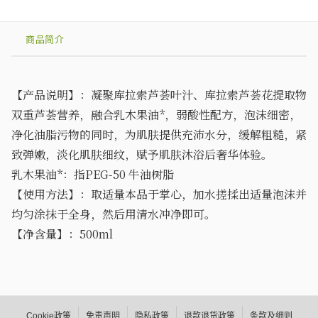
商品简介
【产品说明】：凝聚库拉索芦荟叶汁、库拉索芦荟花提取物
双重芦荟营养，融合乳木果油
*，弱酸性配方，泡沫细密，
净化油脂污物的同时，为肌肤提供充沛水分，缓解粗糙，紧
致弹嫩，淡化肌肤细纹，赋予肌肤沐浴后奢华体验。
乳木果油
*：指PEG-50 牛油树脂
【使用方法】：取适量本品于掌心，加水搓揉出适量泡沫并
均匀涂抹于全身，然后用清水冲净即可。
【净含量】：
500
ml
Cookie政策
免责声明
隐私政策
退款退货政策
条款及细则