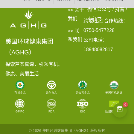
微信公众号 / 抖音 /
>> 关于
我们
小红书
跨境/出口合作热线：
0750-5477228
>> 联
系我们
公司电话：
美国环球健康集团
18948082817
（AGHG）
探索芦荟真谛，引领有机、
健康、美丽生活
有机食品
绿色食品
无公害食品
美国有机认证
0
GMPC
FDA
ISO
欧盟有机认证
© 2026 美国环球健康集团（AGHG）版权所有