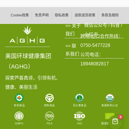
Cookie政策
免责声明
隐私政策
退款退货政策
条款及细则
微信公众号 / 抖音 /
>> 关于
我们
小红书
跨境/出口合作热线：
0750-5477228
>> 联
系我们
公司电话：
美国环球健康集团
18948082817
（AGHG）
探索芦荟真谛，引领有机、
健康、美丽生活
有机食品
绿色食品
无公害食品
美国有机认证
0
GMPC
FDA
ISO
欧盟有机认证