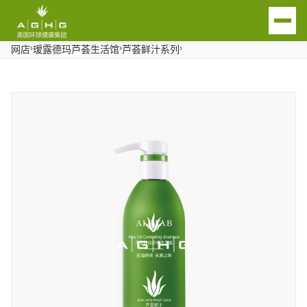
›
›
›
网店
瑷露德玛芦荟生活馆
芦荟鲜汁系列
EN
首页
关于我们
芦荟产业链
AGHG品牌
传统渠道瑷露德玛品牌
芦荟生活馆
瑷菲诗洗护品牌
芦荟生活馆产品
联系我们
荟之纯大健康产品
芦荟生活馆简介及合作
用瑷沟通
新闻动态