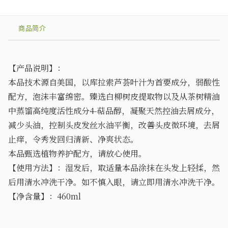
商品简介
【产品说明】：
本品技术源自美国，以库拉索芦荟叶汁为首要成分，弱酸性
配方，泡沫丰富绵密。臻选白柳树皮提取物以及从茶树精油
中蒸馏高纯度活性成分4-萜品醇，凝聚天然控油去屑成分，
减少头油，控制头皮发丝水油平衡，改善头皮微环境，去屑
止痒，令秀发回归清新、净爽状态。
本品甄选植物养护配方，请放心使用。
【使用方法】：湿发后，取适量本品涂抹在头发上轻揉，然
后用清水冲洗干净。如不慎入眼，请立即用清水冲洗干净。
【净含量】：460ml