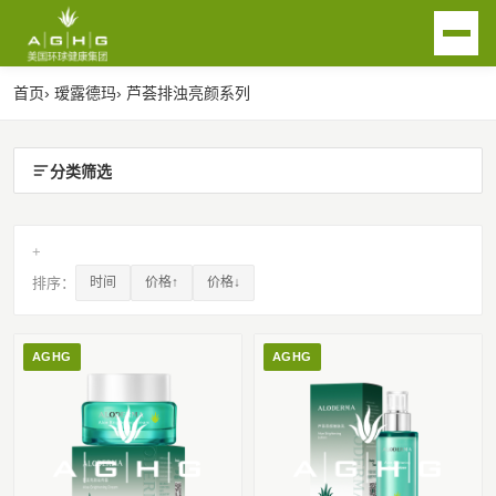
首页
› 瑷露德玛
› 芦荟排浊亮颜系列
EN
首页
分类筛选
关于我们
+
排序：
时间
价格↑
价格↓
芦荟产业链
AGHG品牌
传统渠道瑷露德玛品牌
芦荟生活馆
AGHG
AGHG
瑷菲诗洗护品牌
芦荟生活馆产品
联系我们
荟之纯大健康产品
芦荟生活馆简介及合作
用瑷沟通
新闻动态