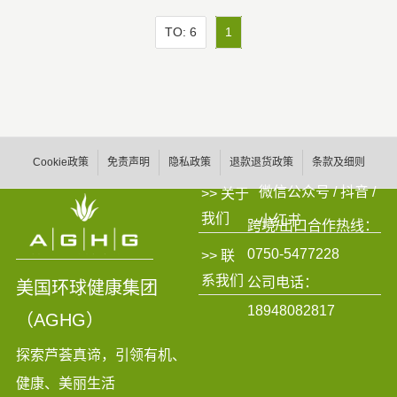
TO: 6
1
Cookie政策
免责声明
隐私政策
退款退货政策
条款及细则
微信公众号 / 抖音 /
>> 关于
我们
小红书
跨境/出口合作热线：
0750-5477228
>> 联
系我们
公司电话：
美国环球健康集团
18948082817
（AGHG）
探索芦荟真谛，引领有机、
健康、美丽生活