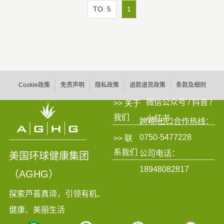
TO: 5
1
Cookie政策
免责声明
隐私政策
退款退货政策
条款及细则
微信公众号 / 抖音 /
>> 关于
我们
小红书
跨境/出口合作热线：
0750-5477228
>> 联
系我们
公司电话：
美国环球健康集团
18948082817
（AGHG）
探索芦荟真谛，引领有机、
健康、美丽生活