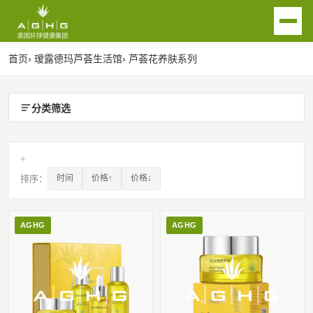
首页
› 瑷露德玛芦荟生活馆
› 芦荟花养肤系列
EN
首页
分类筛选
关于我们
+
排序：
时间
价格↑
价格↓
芦荟产业链
AGHG品牌
传统渠道瑷露德玛品牌
芦荟生活馆
AGHG
AGHG
瑷菲诗洗护品牌
芦荟生活馆产品
联系我们
荟之纯大健康产品
芦荟生活馆简介及合作
用瑷沟通
新闻动态