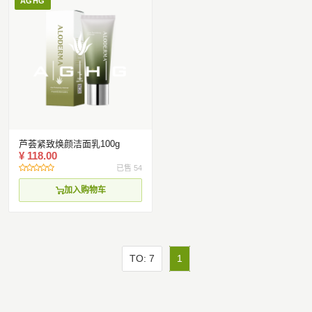
AGHG
芦荟紧致焕颜洁面乳100g
¥ 118.00
已售 54
加入购物车
TO: 7
1