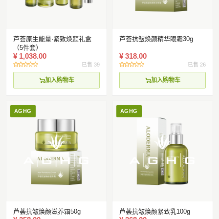
国际化市场布局与合作
常见FAQ
芦荟原生能量·紧致焕颜礼盒
芦荟抗皱焕颜精华眼霜30g
（5件套）
¥ 1,038.00
¥ 318.00
已售 39
已售 26
加入购物车
加入购物车
AGHG
AGHG
芦荟抗皱焕颜滋养霜50g
芦荟抗皱焕颜紧致乳100g