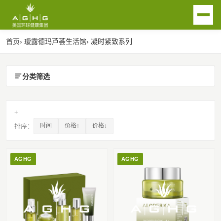
首页
› 瑷露德玛芦荟生活馆
› 凝时紧致系列
EN
首页
分类筛选
关于我们
+
排序：
时间
价格↑
价格↓
芦荟产业链
AGHG品牌
传统渠道瑷露德玛品牌
芦荟生活馆
AGHG
AGHG
瑷菲诗洗护品牌
芦荟生活馆产品
联系我们
荟之纯大健康产品
芦荟生活馆简介及合作
用瑷沟通
新闻动态