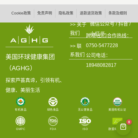
Cookie政策
免责声明
隐私政策
退款退货政策
条款及细则
微信公众号 / 抖音 /
>> 关于
我们
小红书
跨境/出口合作热线：
0750-5477228
>> 联
系我们
公司电话：
美国环球健康集团
18948082817
（AGHG）
探索芦荟真谛，引领有机、
健康、美丽生活
有机食品
绿色食品
无公害食品
美国有机认证
0
GMPC
FDA
ISO
欧盟有机认证